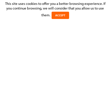
«SESAME OUVRE –TOI» : COVIDCHECK EN
This site uses cookies to offer you a better browsing experience. If
ENTREPRISE
you continue browsing, we will consider that you allow us to use
them.
ACCEPT
Posted on 17 November 2021 in
NEWS
>
EMPLOYMENT, PENSIONS &
IMMIGRATION
La loi modifiée du 17 juillet 2020 sur les mesures
contre la pandémie Covid-19 dans sa nouvelle version
votée par la Chambre des Députés le 18 octobre
dernier, a ouvert la possibilité pour les entreprises de
décider de la mise en place d’un régime de
CovidCheck dans son entreprise, ou une partie de ses
locaux
[1]
.
La Commission Nationale pour la Protection des