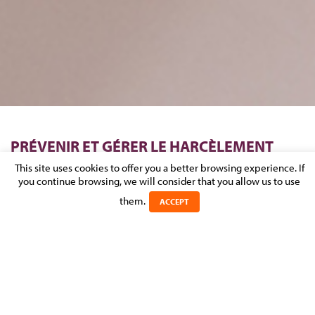
PRÉVENIR ET GÉRER LE HARCÈLEMENT
MORAL AU TRAVAIL AU LUXEMBOURG
This site uses cookies to offer you a better browsing experience. If
you continue browsing, we will consider that you allow us to use
Posted on 1 June 2026 in
NEWS
>
EMPLOYMENT, PENSIONS &
them.
ACCEPT
IMMIGRATION
Employeur : ayez les bons réflexes pour lutter contre le
harcèlement moral