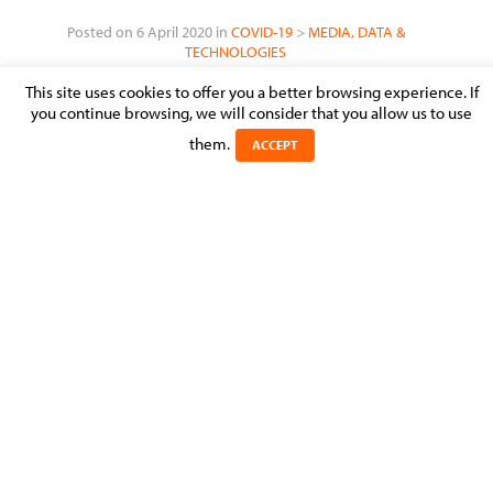
Posted on 6 April 2020 in
COVID-19
>
MEDIA, DATA &
TECHNOLOGIES
This site uses cookies to offer you a better browsing experience. If
you continue browsing, we will consider that you allow us to use
them.
ACCEPT
Dans le cadre de la pandémie de coronavirus, les entreprises
mettent en œuvre des mesures exceptionnelles pour
protéger la santé et la sécurité de leurs employés et clients.
En raison de ces mesures extraordinaires, les employeurs sont
amenés à collecter de nouveaux types de données
personnelles, notamment pour savoir si les collaborateurs
présentent des symptômes du virus.
Le Comité Européen de la Protection des Données (« EDPB »)
et la CNPD ont publié récemment des recommandations
[1]
relatives à la collecte de données personnelles dans un