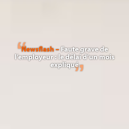
Newsflash –
Faute grave de
l’employeur : le délai d’un mois
expliqué