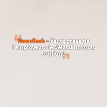
Newsflash –
Faute grave de
l’employeur : le délai d’un mois
expliqué